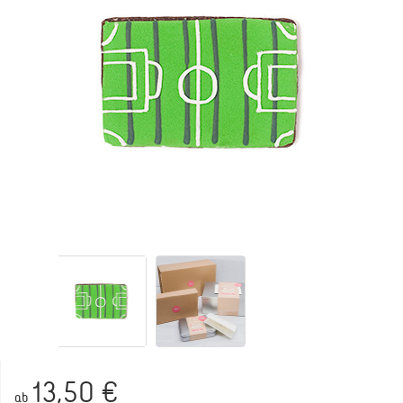
13,50 €
ab