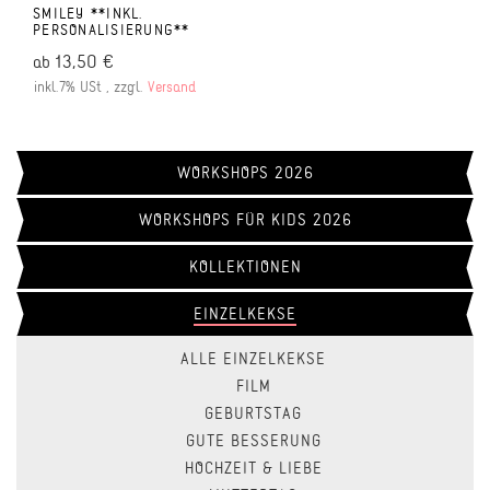
SMILEY **INKL.
PERSONALISIERUNG**
13,50 €
ab
inkl.7% USt , zzgl.
Versand
WORKSHOPS 2026
WORKSHOPS FÜR KIDS 2026
KOLLEKTIONEN
EINZELKEKSE
ALLE EINZELKEKSE
FILM
GEBURTSTAG
GUTE BESSERUNG
HOCHZEIT & LIEBE