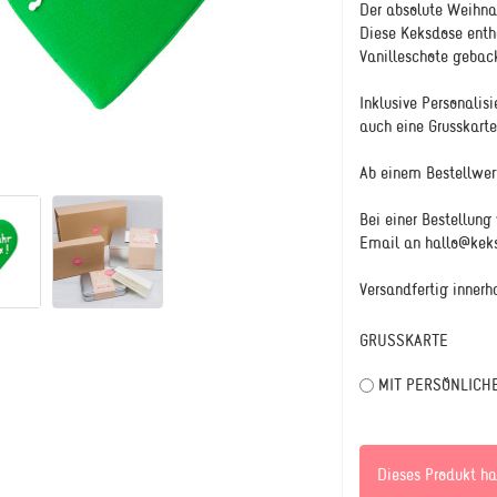
Der absolute Weihnac
Diese Keksdose enthä
Vanilleschote gebac
Inklusive Personalis
auch eine Grusskarte
Ab einem Bestellwert
Bei einer Bestellung
Email an hallo@keks
Versandfertig innerh
GRUSSKARTE
MIT PERSÖNLICHE
Dieses Produkt ha