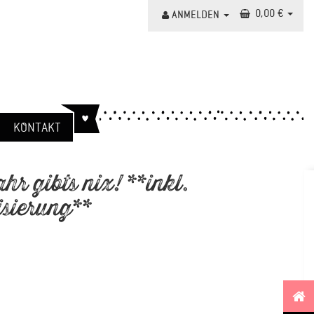
0,00 €
ANMELDEN
KONTAKT
hr gibts nix! **inkl.
isierung**