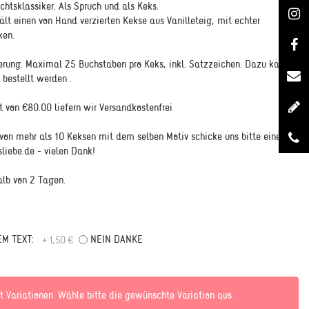
htsklassiker. Als Spruch und als Keks.
lt einen von Hand verzierten Kekse aus Vanilleteig, mit echter
ken.
ierung. Maximal 25 Buchstaben pro Keks, inkl. Satzzeichen. Dazu kann
 bestellt werden .
 von €80.00 liefern wir Versandkostenfrei
 von mehr als 10 Keksen mit dem selben Motiv schicke uns bitte eine
liebe.de - vielen Dank!
alb von 2 Tagen.
M TEXT:
NEIN DANKE
+ 1,50 €
t Variationen. Wähle bitte die gewünschte Variation aus.