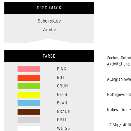
GESCHMACK
Schokolade
Vanille
FARBE
Zucker, Getr
Aktivität und
PINK
ROT
Allergiehinw
GRÜN
GELB
Nettogewicht
BLAU
Nährwerte pro
BRAUN
GRAU
1715kj / 408
WEISS