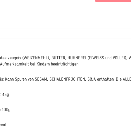
eideerzeugnis (WEIZENMEHL), BUTTER, HÜHNEREI (EIWEISS und VOLLEI), Wa
 Aufmerksamkeit bei Kindern beeinträchtigen
eis: Kann Spuren von SESAM, SCHALENFRÜCHTEN, SOJA enthalten. Die ALLE
: 45g
 100g :
kcal