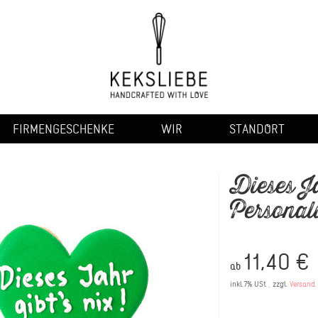
FIRMENGESCHENKE
WIR
STANDORT
Dieses Ja
Personal
11,40 €
ab
inkl.7% USt , zzgl.
Versand