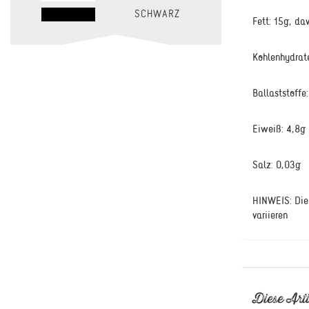
SCHWARZ
Fett: 15g, da
Kohlenhydrat
Ballaststoffe:
Eiweiß: 4,8g
Salz: 0,03g
HINWEIS: Die 
variieren
Diese Arti