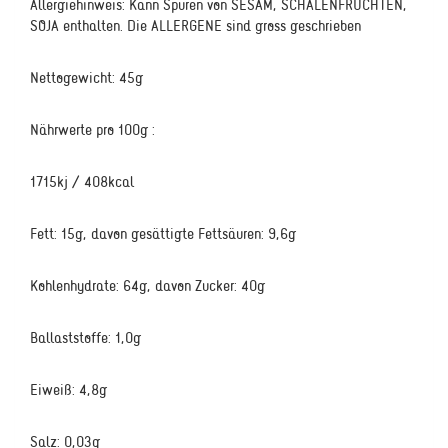
Allergiehinweis: Kann Spuren von SESAM, SCHALENFRÜCHTEN,
SOJA enthalten. Die ALLERGENE sind gross geschrieben
Nettogewicht: 45g
Nährwerte pro 100g :
1715kj / 408kcal
Fett: 15g, davon gesättigte Fettsäuren: 9,6g
Kohlenhydrate: 64g, davon Zucker: 40g
Ballaststoffe: 1,0g
Eiweiß: 4,8g
Salz: 0,03g