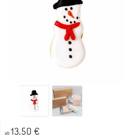
13,50 €
ab