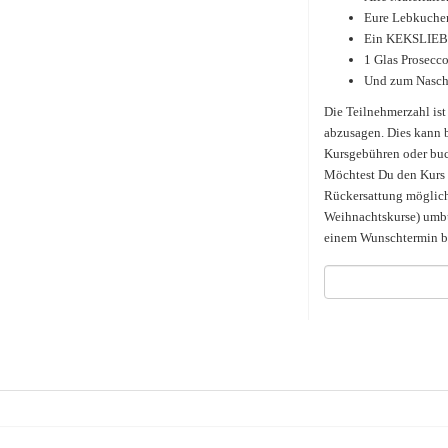
Eure Lebkuche
Ein KEKSLIEBE 
1 Glas Prosecco
Und zum Nasch
Die Teilnehmerzahl ist
abzusagen. Dies kann b
Kursgebühren oder buc
Möchtest Du den Kurs s
Rückersattung möglich,
Weihnachtskurse) umbu
einem Wunschtermin b