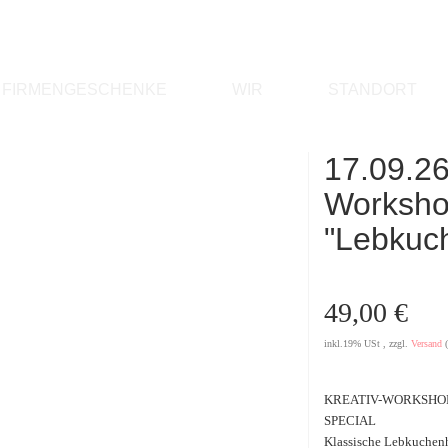
FIRMENGESCHENKE
WIR
STANDORT
17.09.26
Worksho
"Lebkuc
49,00 €
inkl.19% USt , zzgl.
Versand
KREATIV-WORKSHOP
SPECIAL
Klassische Lebkuchenh