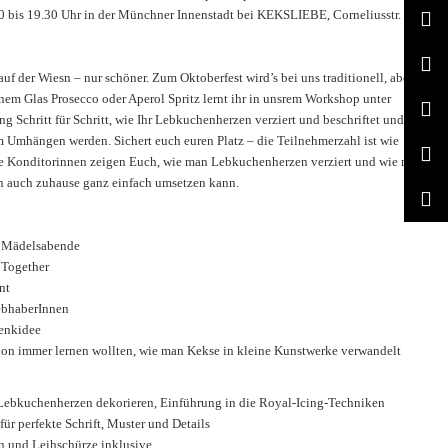
0 bis 19.30 Uhr in der Münchner Innenstadt bei KEKSLIEBE, Corneliusstr. 20,
f der Wiesn – nur schöner. Zum Oktoberfest wird’s bei uns traditionell, aber
nem Glas Prosecco oder Aperol Spritz lernt ihr in unsrem Workshop unter
ng Schritt für Schritt, wie Ihr Lebkuchenherzen verziert und beschriftet und
 Umhängen werden. Sichert euch euren Platz – die Teilnehmerzahl ist wie
e Konditorinnen zeigen Euch, wie man Lebkuchenherzen verziert und wie man
en auch zuhause ganz einfach umsetzen kann.
 Mädelsabende
 Together
nt
ebhaberInnen
enkidee
chon immer lernen wollten, wie man Kekse in kleine Kunstwerke verwandelt
e Lebkuchenherzen dekorieren, Einführung in die Royal-Icing-Techniken
für perfekte Schrift, Muster und Details
en und Leihschürze inklusive