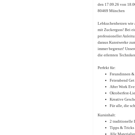
den 17.09.26 von 18.0
80469 München
Lebkuchenherzen wie au
mit Zuckerguss! Bei ei
professioneller Anleitu
daraus Kunstwerke zum
immer begrenzt! Unser
die erlernten Technik
Perfekt für:
Freundinnen &
Feierabend Get
After Work Eve
Oktoberfest-Li
Kreative Gesch
Für alle, die s
Kursinhalt:
2 traditionell
Tipps & Tricks 
Alle Materiali