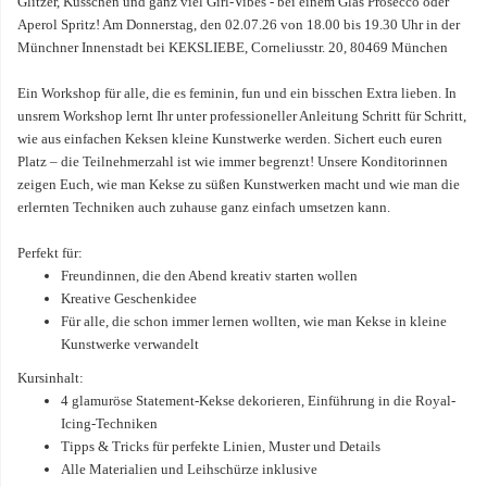
Glitzer, Küsschen und ganz viel Girl-Vibes - bei einem Glas Prosecco oder
Aperol Spritz! Am Donnerstag, den 02.07.26 von 18.00 bis 19.30 Uhr in der
Münchner Innenstadt bei KEKSLIEBE, Corneliusstr. 20, 80469 München
Ein Workshop für alle, die es feminin, fun und ein bisschen Extra lieben. In
unsrem Workshop lernt Ihr unter professioneller Anleitung Schritt für Schritt,
wie aus einfachen Keksen kleine Kunstwerke werden. Sichert euch euren
Platz – die Teilnehmerzahl ist wie immer begrenzt! Unsere Konditorinnen
zeigen Euch, wie man Kekse zu süßen Kunstwerken macht und wie man die
erlernten Techniken auch zuhause ganz einfach umsetzen kann.
Perfekt für:
Freundinnen, die den Abend kreativ starten wollen
Kreative Geschenkidee
Für alle, die schon immer lernen wollten, wie man Kekse in kleine
Kunstwerke verwandelt
Kursinhalt:
4 glamuröse Statement-Kekse dekorieren, Einführung in die Royal-
Icing-Techniken
Tipps & Tricks für perfekte Linien, Muster und Details
Alle Materialien und Leihschürze inklusive