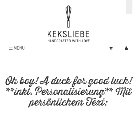
MENÜ
Oh boy! A duck for good luck!
**inkl. Personalisierung** Mit
persönlichem Text: