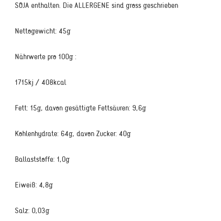
SOJA enthalten. Die ALLERGENE sind gross geschrieben
Nettogewicht: 45g
Nährwerte pro 100g :
1715kj / 408kcal
Fett: 15g, davon gesättigte Fettsäuren: 9,6g
Kohlenhydrate: 64g, davon Zucker: 40g
Ballaststoffe: 1,0g
Eiweiß: 4,8g
Salz: 0,03g