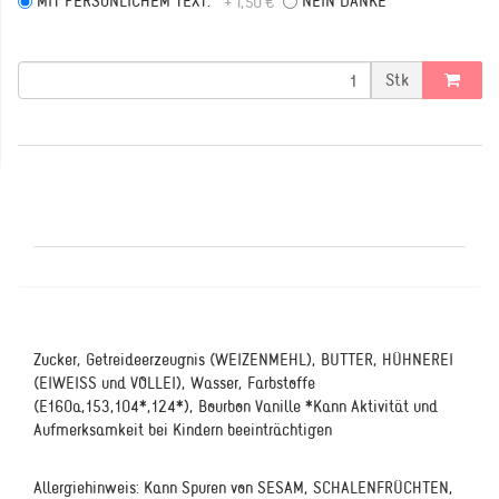
MIT PERSÖNLICHEM TEXT:
NEIN DANKE
+ 1,50 €
Stk
Zucker, Getreideerzeugnis (WEIZENMEHL), BUTTER, HÜHNEREI
(EIWEISS und VOLLEI), Wasser, Farbstoffe
(E160a,153,104*,124*), Bourbon Vanille *Kann Aktivität und
Aufmerksamkeit bei Kindern beeinträchtigen
Allergiehinweis: Kann Spuren von SESAM, SCHALENFRÜCHTEN,